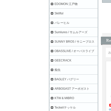
EDOMON 江戸物
Skillful
バレーヒル
Sumlures / サムルアーズ
SUNNY BROS / サニーブロス
OBASSLIVE / オーバスライブ
GEECRACK
痴虫
BAGLEY バグリー
ARBOGAST アーボガスト
KTW & MIBRO
Teckel/テッケル