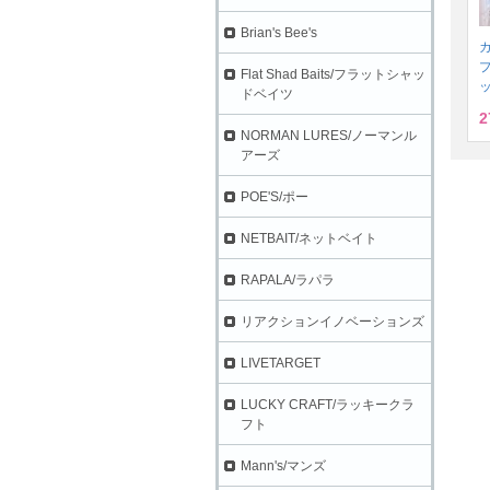
Brian's Bee's
プ
Flat Shad Baits/フラットシャッ
ドベイツ
2
NORMAN LURES/ノーマンル
アーズ
POE'S/ポー
NETBAIT/ネットベイト
RAPALA/ラパラ
リアクションイノベーションズ
LIVETARGET
LUCKY CRAFT/ラッキークラ
フト
Mann's/マンズ