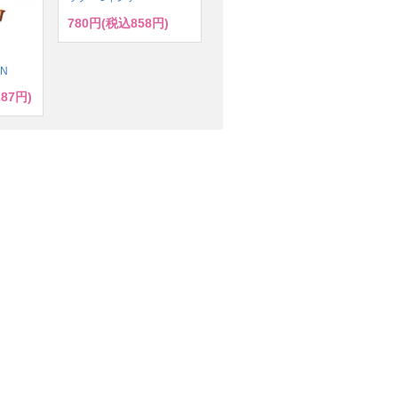
780円(税込858円)
ズ
ドN
287円)