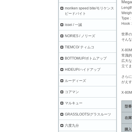
Mega
Lengt
moriken speed bite/モリケンス
Weight
ピードバイト
Type :
Hook :
issei / 一誠
世界の
NORIES / ノリーズ
そんな
TIEMCO/ ティムコ
X-8
常識的
BOTTOMUP/ボトムアップ
広大な
立てま
HIDEUP/ハイドアップ
さらに
ルーディーズ
がえす
コアマン
X-8
マルキュー
型番
GRASSLOOTS/グラスルーツ
在庫
六度九分
購入