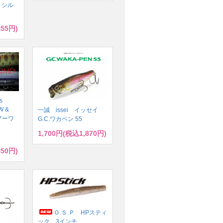
 シル
455円)
s
W &
一誠 issei イッセイ
ルアーワ
G.C.ワカペン 55
1,700円(税込1,870円)
950円)
Ｏ.Ｓ.Ｐ HPスティ
ック 3インチ