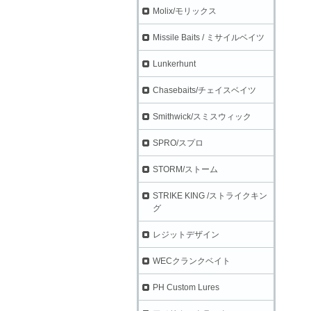
Molix/モリックス
Missile Baits / ミサイルベイツ
Lunkerhunt
Chasebaits/チェイスベイツ
Smithwick/スミスウィック
SPRO/スプロ
STORM/ストーム
STRIKE KING /ストライクキン
グ
レジットデザイン
WECクランクベイト
PH Custom Lures