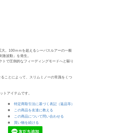
拡大。100ｍｍを超えるシーバスルアーの一般
刺激波動」を発生。
クトで圧倒的なフィーディングモードへと駆り
せることによって、スリムミノーの常識をくつ
メットアイテムです。
特定商取引法に基づく表記（返品等）
この商品を友達に教える
この商品について問い合わせる
買い物を続ける