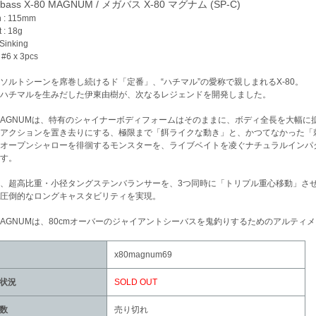
bass X-80 MAGNUM / メガバス X-80 マグナム (SP-C)
h : 115mm
 : 18g
 Sinking
 #6 x 3pcs
ソルトシーンを席巻し続けるド「定番」、“ハチマル”の愛称で親しまれるX-80。
ハチマルを生みだした伊東由樹が、次なるレジェンドを開発しました。
0MAGNUMは、特有のシャイナーボディフォームはそのままに、ボディ全長を大幅に
アクションを置き去りにする、極限まで「餌ライクな動き」と、かつてなかった「
オープンシャローを徘徊するモンスターを、ライブベイトを凌ぐナチュラルインパ
す。
、超高比重・小径タングステンバランサーを、3つ同時に「トリプル重心移動」さ
圧倒的なロングキャスタビリティを実現。
0MAGNUMは、80cmオーバーのジャイアントシーバスを鬼釣りするためのアルティ
x80magnum69
状況
SOLD OUT
数
売り切れ