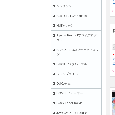
ー
ジャクソン
6
Bass Craft Crankbaits
HUK/ハック
Ayumu Product/アユムプロダ
クト
BLACK FROG/ブラックフロッ
グ
1
BlueBlue / ブルーブルー
2
ジャンプライズ
DUO/デュオ
BOMBER ボーマー
Black Label Tackle
JAW JACKER LURES