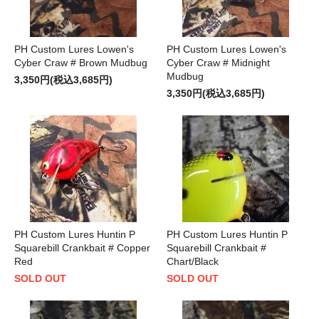
PH Custom Lures Lowen's
PH Custom Lures Lowen's
Cyber Craw # Brown Mudbug
Cyber Craw # Midnight
Mudbug
3,350円(税込3,685円)
3,350円(税込3,685円)
PH Custom Lures Huntin P
PH Custom Lures Huntin P
Squarebill Crankbait # Copper
Squarebill Crankbait #
Red
Chart/Black
SOLD OUT
SOLD OUT