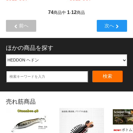
74
1
12
商品中
-
商品
前へ
次へ
ほかの商品を探す
検索
売れ筋商品
ボトム