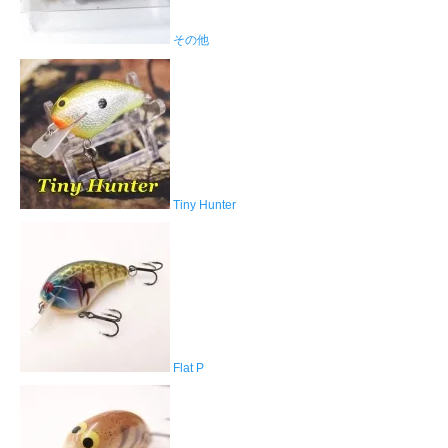
その他
Tiny Hunter
Flat P