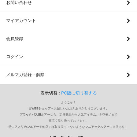
お問い合わせ
マイアカウント
会員登録
ログイン
メルマガ登録・解除
表示切替 :
PC版に切り替える
ようこそ！
当WEBショップ
へお越しいただきありがとうございます。
ブラックバス用
ルアーなら、定番商品から人気アイテム、キワモノまで
幅広く取り扱っております。
特に
アメリカンルアー
や他店では取り扱ってないような
マニアックルアー
に自信あり!