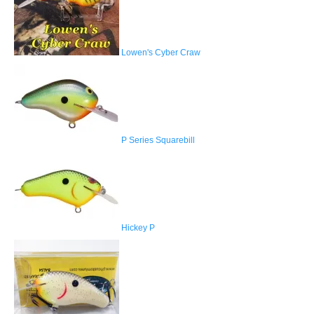
Lowen's Cyber Craw
P Series Squarebill
Hickey P