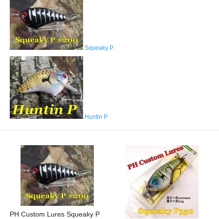
Squeaky P
Huntin P
PH Custom Lures Squeaky P