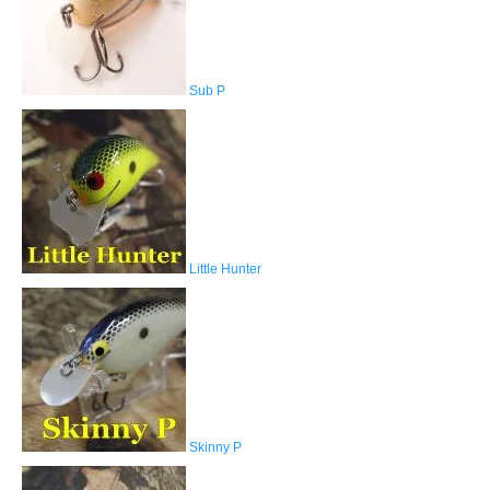
Sub P
Little Hunter
Skinny P