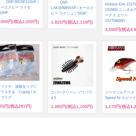
OSP REISE110HF /
OSP
Nishine Erie 152T
オーエスピー ライゼ
LAKSHMI55SP / オーエス
152MD/ ニシネ
10HF
ピー ラクシュミ55SP
ークス エリー
152TW&MD
,000円(税込2,200円)
1,925円(税込2,118円)
4,500円(税込4,
カツイチ 波動をリグに
ラスする Cuprig / カ
エバーグリーン ゾワゾワ
ノーマンルアー
ップリグ
4.5
Speed N/ スピー
70円(税込297円)
1,000円(税込1,100円)
1,170円(税込1,