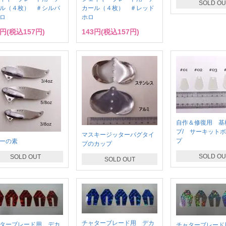
SOLD OU
ル（４枚） ＃シルバ
カール（４枚） ＃レッド
ロ
ホロ
3円(税込157円)
143円(税込157円)
自作＆修復用 基
プ/ サーキット
マスキージッターバグタイ
プ
ーの素
プのカップ
SOLD OU
SOLD OUT
SOLD OUT
チャターブレード用 デカ
ターブレード用 デカ
チャターブレード