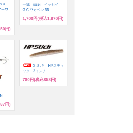
W &
一誠 issei イッセイ
ルアーワ
G.C.ワカペン 55
1,700円(税込1,870円)
950円)
Ｏ.Ｓ.Ｐ HPスティ
ック 3インチ
780円(税込858円)
ズ
ドN
287円)