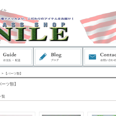
ナイル
> 【パーツ類】
パーツ類】
一覧