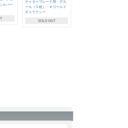
チャターブレード用 デカ
シルバー
ール（５枚） ＃ゴールド
ギャラクシー
T
SOLD OUT