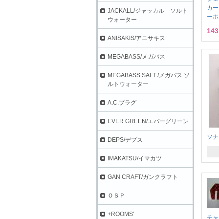
カー
JACKALL/ジャッカル ソルト
ーホ
ウォーター
14
ANISAKIS/アニサキス
MEGABASS/メガバス
MEGABASS SALT /メガバス ソ
ルトウォーター
A.C.プラグ
EVER GREEN/エバーグリーン
ソナ
DEPS/デプス
IMAKATSU/イマカツ
GAN CRAFT/ガンクラフト
ＯＳＰ
+ROOMS'
チャ