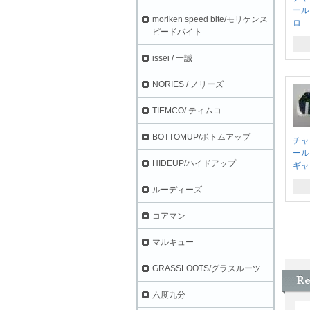
ール
moriken speed bite/モリケンス
ロ
ピードバイト
issei / 一誠
NORIES / ノリーズ
TIEMCO/ ティムコ
BOTTOMUP/ボトムアップ
チャ
ール
HIDEUP/ハイドアップ
ギャ
ルーディーズ
コアマン
マルキュー
GRASSLOOTS/グラスルーツ
六度九分