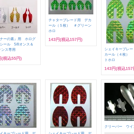
チャターブレード用 デカ
ール（５枚） ＃グリーン
ホロ
ナーの素』用 ホログ
143円(税込157円)
シール 5/8オンス＆
シェイキーブレー
4オンス専用
カール（４枚） 
円(税込55円)
トホロ
143円(税込157
クリーパー ウイ
イキーブレード用 デ
シェイキーブレード用 デ