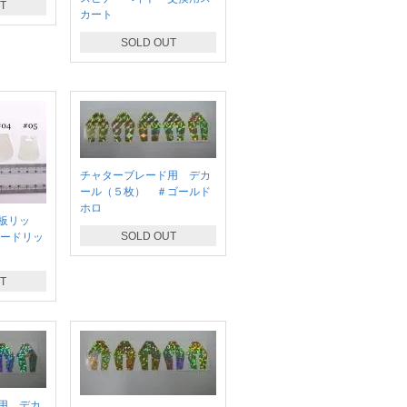
T
カート
SOLD OUT
チャターブレード用 デカ
ール（５枚） ＃ゴールド
ホロ
板リッ
SOLD OUT
ボードリッ
T
用 デカ