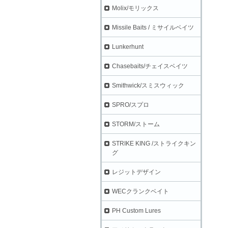
Molix/モリックス
Missile Baits / ミサイルベイツ
Lunkerhunt
Chasebaits/チェイスベイツ
Smithwick/スミスウィック
SPRO/スプロ
STORM/ストーム
STRIKE KING /ストライクキン
グ
レジットデザイン
WECクランクベイト
PH Custom Lures