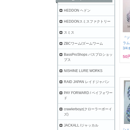
HEDDON ヘドン
HEDDONスミスファクトリー
スミス
『ソ
ラム
ZBCワーム/ズームワーム
3/
BassProShops バスプロショッ
50
プス
NISHINE LURE WORKS
RAID JAPAN レイドジャパン
PAY FORWARD / ペイフォワー
ド
crawlerboyz(クローラーボーイ
ズ)
JACKALL /ジャッカル
シェ