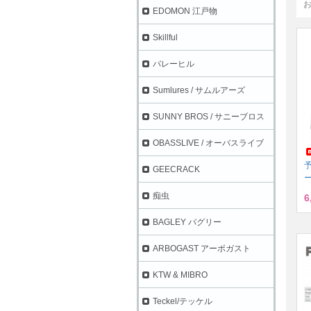
EDOMON 江戸物
Skillful
バレーヒル
Sumlures / サムルアーズ
SUNNY BROS / サニーブロス
OBASSLIVE / オーバスライブ
GEECRACK
ー
痴虫
6
BAGLEY バグリー
ARBOGAST アーボガスト
KTW & MIBRO
Teckel/テッケル