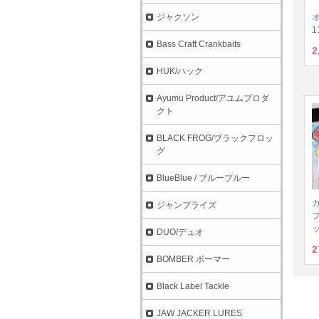
ジャクソン
1
Bass Craft Crankbaits
2
HUK/ハック
Ayumu Product/アユムプロダ
クト
BLACK FROG/ブラックフロッ
グ
BlueBlue / ブルーブルー
ジャンプライズ
プ
DUO/デュオ
2
BOMBER ボーマー
Black Label Tackle
JAW JACKER LURES