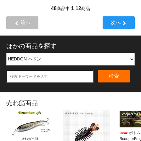
48
1
12
商品中
-
商品
前へ
次へ
ほかの商品を探す
検索
売れ筋商品
ボトム
ScooperF