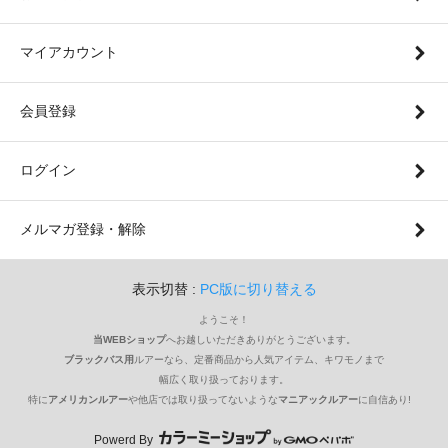
マイアカウント
会員登録
ログイン
メルマガ登録・解除
表示切替 :
PC版に切り替える
ようこそ！
当WEBショップ
へお越しいただきありがとうございます。
ブラックバス用
ルアーなら、定番商品から人気アイテム、キワモノまで
幅広く取り扱っております。
特に
アメリカンルアー
や他店では取り扱ってないような
マニアックルアー
に自信あり!
Powerd By