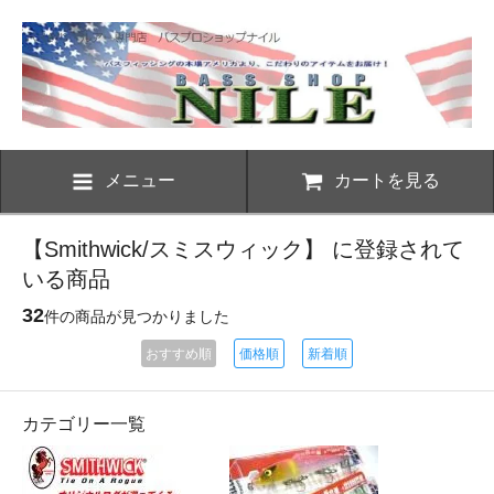
メニュー
カートを見る
【Smithwick/スミスウィック】 に登録されて
いる商品
32
件の商品が見つかりました
おすすめ順
価格順
新着順
カテゴリー一覧