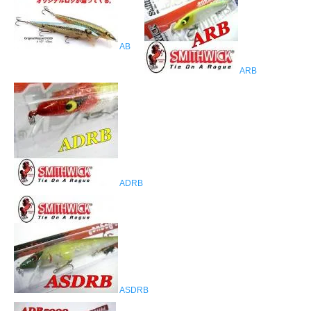
AB
ARB
ADRB
ASDRB