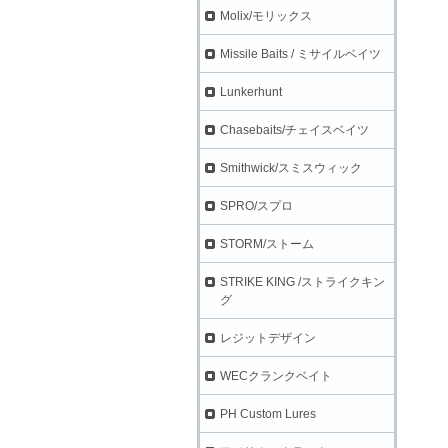
Molix/モリックス
Missile Baits / ミサイルベイツ
Lunkerhunt
Chasebaits/チェイスベイツ
Smithwick/スミスウィック
SPRO/スプロ
STORM/ストーム
STRIKE KING /ストライクキン
グ
レジットデザイン
WECクランクベイト
PH Custom Lures