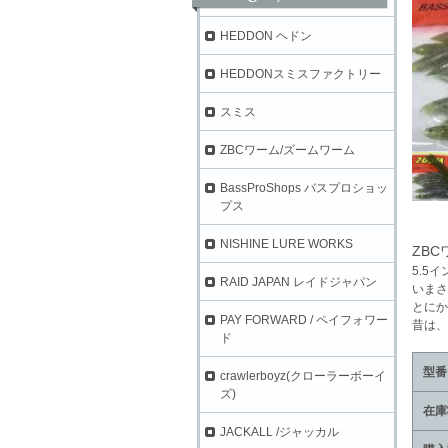
HEDDON ヘドン
HEDDONスミスファクトリー
スミス
ZBCワーム/ズームワーム
BassProShops バスプロショッ
プス
NISHINE LURE WORKS
ZB
5.5
RAID JAPAN レイドジャパン
いまさ
とにか
PAY FORWARD / ペイフォワー
昔は、
ド
型番
crawlerboyz(クローラーボーイ
ズ)
在庫
JACKALL /ジャッカル