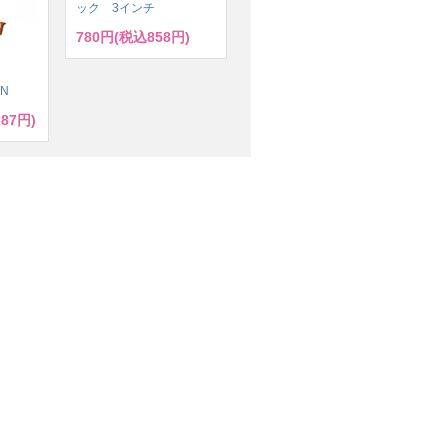
ック 3インチ
780円(税込858円)
ズ
ドN
287円)