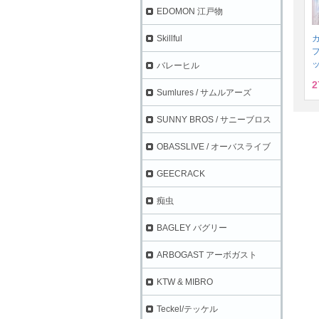
EDOMON 江戸物
Skillful
プ
バレーヒル
2
Sumlures / サムルアーズ
SUNNY BROS / サニーブロス
OBASSLIVE / オーバスライブ
GEECRACK
痴虫
BAGLEY バグリー
ARBOGAST アーボガスト
KTW & MIBRO
Teckel/テッケル