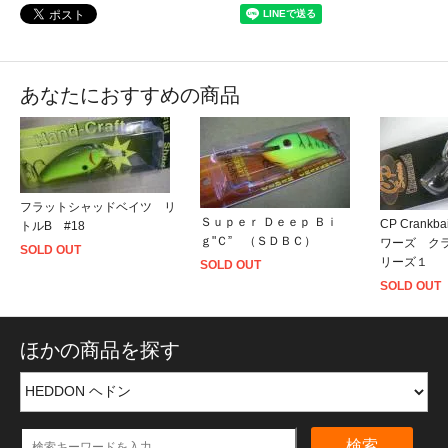
あなたにおすすめの商品
フラットシャッドベイツ リ
Ｓｕｐｅｒ Ｄｅｅｐ Ｂｉ
CP Crank
トルB #18
ｇ"Ｃ” （ＳＤＢＣ）
ワーズ ク
SOLD OUT
リーズ１
SOLD OUT
SOLD OUT
ほかの商品を探す
検索