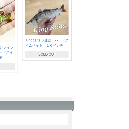
Kingbaits ５連結 ハードス
イムベイト １０インチ
s サンフィッ
ードスイ
SOLD OUT
チ
T