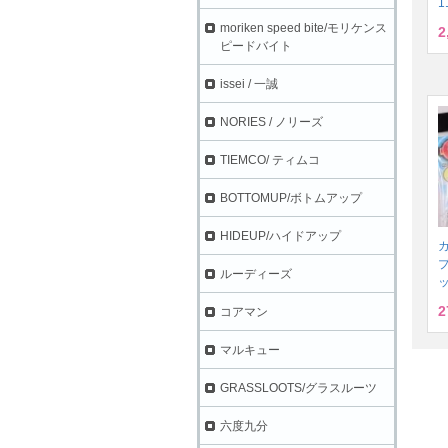
1
moriken speed bite/モリケンス
2
ピードバイト
issei / 一誠
NORIES / ノリーズ
TIEMCO/ ティムコ
BOTTOMUP/ボトムアップ
HIDEUP/ハイドアップ
プ
ルーディーズ
2
コアマン
マルキュー
GRASSLOOTS/グラスルーツ
六度九分