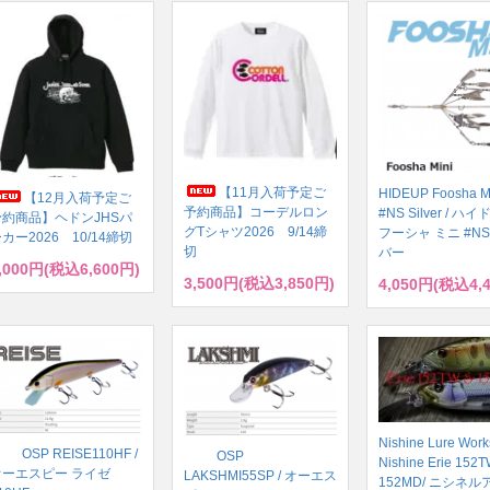
【11月入荷予定ご
HIDEUP Foosha M
【12月入荷予定ご
予約商品】コーデルロン
#NS Silver / 
予約商品】ヘドンJHSパ
グTシャツ2026 9/14締
フーシャ ミニ #NS
カー2026 10/14締切
切
バー
,000円(税込6,600円)
3,500円(税込3,850円)
4,050円(税込4,
Nishine Lure Work
OSP REISE110HF /
OSP
Nishine Erie 152T
オーエスピー ライゼ
LAKSHMI55SP / オーエス
152MD/ ニシネ