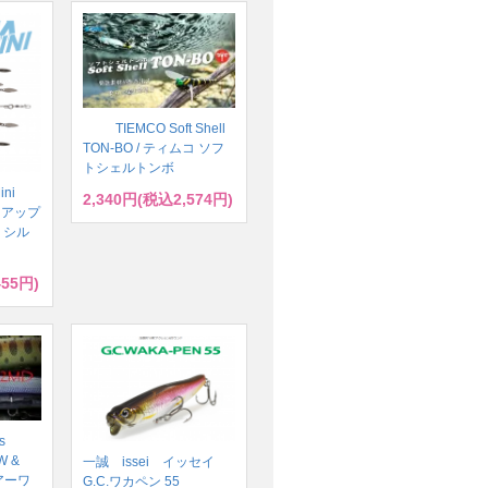
TIEMCO Soft Shell
TON-BO / ティムコ ソフ
トシェルトンボ
ini
2,340円(税込2,574円)
ハイドアップ
 シル
455円)
s
W &
一誠 issei イッセイ
ルアーワ
G.C.ワカペン 55