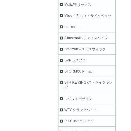
Molix/モリックス
Missile Baits / ミサイルベイツ
Lunkerhunt
Chasebaits/チェイスベイツ
Smithwick/スミスウィック
SPRO/スプロ
STORM/ストーム
STRIKE KING /ストライクキン
グ
レジットデザイン
WECクランクベイト
PH Custom Lures