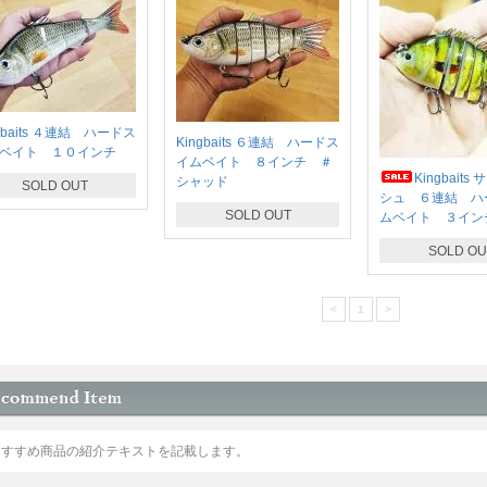
gbaits ４連結 ハードス
Kingbaits ６連結 ハードス
ベイト １０インチ
イムベイト ８インチ ＃
Kingbait
シャッド
SOLD OUT
シュ ６連結 ハ
SOLD OUT
ムベイト ３イン
SOLD OU
<
1
>
おすすめ商品の紹介テキストを記載します。