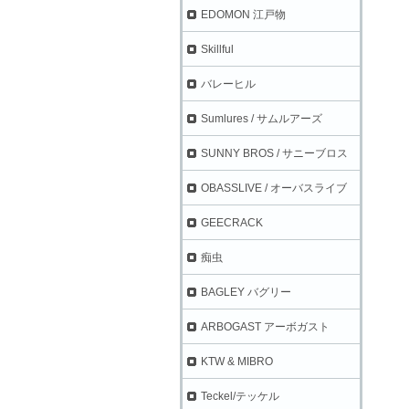
EDOMON 江戸物
Skillful
バレーヒル
Sumlures / サムルアーズ
SUNNY BROS / サニーブロス
OBASSLIVE / オーバスライブ
GEECRACK
痴虫
BAGLEY バグリー
ARBOGAST アーボガスト
KTW & MIBRO
Teckel/テッケル