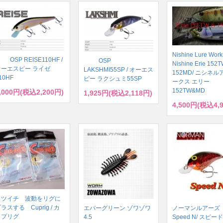
Nishine Lure Work
OSP REISE110HF /
OSP
Nishine Erie 152T
オーエスピー ライゼ
LAKSHMI55SP / オーエス
152MD/ ニシネ
10HF
ピー ラクシュミ55SP
ークス エリー
152TW&MD
,000円(税込2,200円)
1,925円(税込2,118円)
4,500円(税込4,
カツイチ 波動をリグに
ラスする Cuprig / カ
エバーグリーン ゾワゾワ
ノーマンルアー
ップリグ
4.5
Speed N/ スピー