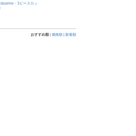
Estuarine・3ピースロッ
ド
おすすめ順
|
価格順
|
新着順