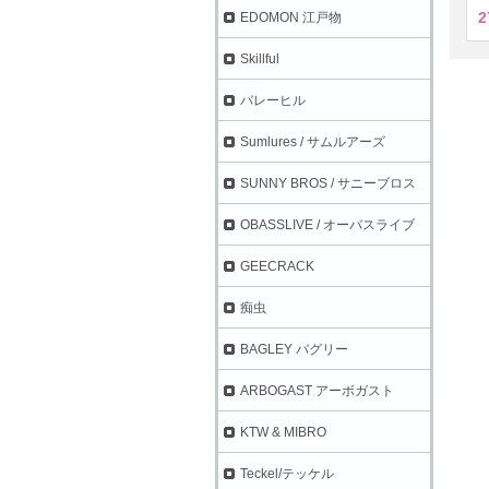
2
EDOMON 江戸物
Skillful
バレーヒル
Sumlures / サムルアーズ
SUNNY BROS / サニーブロス
OBASSLIVE / オーバスライブ
GEECRACK
痴虫
BAGLEY バグリー
ARBOGAST アーボガスト
KTW & MIBRO
Teckel/テッケル