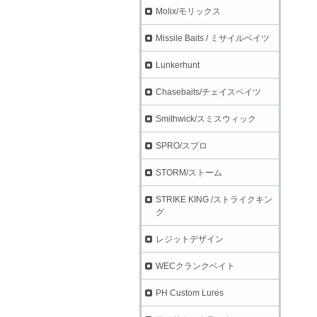
Molix/モリックス
Missile Baits / ミサイルベイツ
Lunkerhunt
Chasebaits/チェイスベイツ
Smithwick/スミスウィック
SPRO/スプロ
STORM/ストーム
STRIKE KING /ストライクキン
グ
レジットデザイン
WECクランクベイト
PH Custom Lures