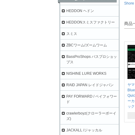
Shore 
HEDDON ヘドン
HEDDONスミスファクトリー
商品
スミス
ZBCワーム/ズームワーム
BassProShops バスプロショッ
プス
NISHINE LURE WORKS
ヤ
RAID JAPAN レイドジャパン
Blue
Qui
PAY FORWARD / ペイフォワー
ーカ
ド
ック
crawlerboyz(クローラーボーイ
ズ)
JACKALL /ジャッカル