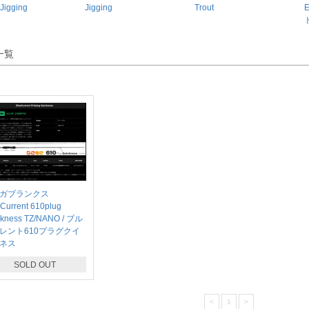
Jigging
Jigging
Trout
一覧
マガブランクス
Current 610plug
ckness TZ/NANO / ブル
レント610プラグクイ
ネス
SOLD OUT
<
1
>