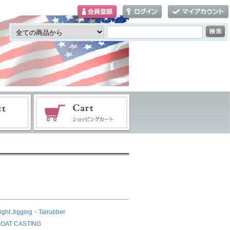
ight Jigging・Tairubber
BOAT CASTING