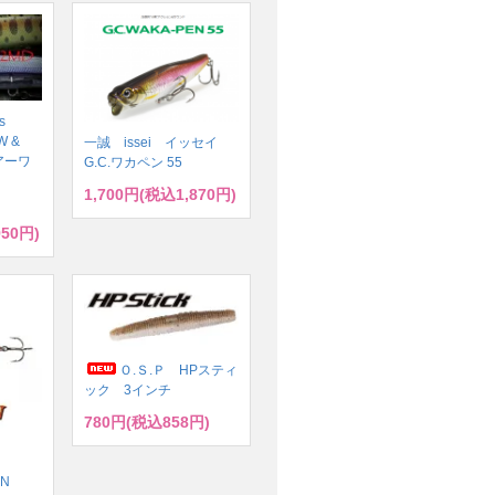
s
W &
一誠 issei イッセイ
ルアーワ
G.C.ワカペン 55
1,700円(税込1,870円)
950円)
Ｏ.Ｓ.Ｐ HPスティ
ック 3インチ
780円(税込858円)
ズ
ドN