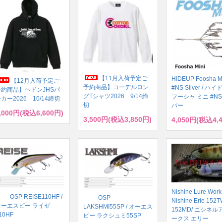
【11月入荷予定ご
HIDEUP Foosha M
【12月入荷予定ご
予約商品】コーデルロン
#NS Silver / 
予約商品】ヘドンJHSパ
グTシャツ2026 9/14締
フーシャ ミニ #NS
カー2026 10/14締切
切
バー
,000円(税込6,600円)
3,500円(税込3,850円)
4,050円(税込4,
Nishine Lure Work
OSP REISE110HF /
OSP
Nishine Erie 152T
オーエスピー ライゼ
LAKSHMI55SP / オーエス
152MD/ ニシネ
10HF
ピー ラクシュミ55SP
ークス エリー