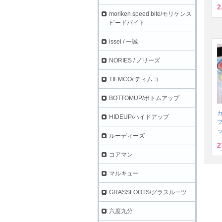
2
moriken speed bite/モリケンス
ピードバイト
issei / 一誠
NORIES / ノリーズ
TIEMCO/ ティムコ
BOTTOMUP/ボトムアップ
HIDEUP/ハイドアップ
プ
ルーディーズ
2
コアマン
マルキュー
GRASSLOOTS/グラスルーツ
六度九分