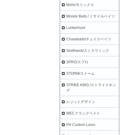
Molix/モリックス
Missile Baits / ミサイルベイツ
Lunkerhunt
Chasebaits/チェイスベイツ
Smithwick/スミスウィック
SPRO/スプロ
STORM/ストーム
STRIKE KING /ストライクキン
グ
レジットデザイン
WECクランクベイト
PH Custom Lures