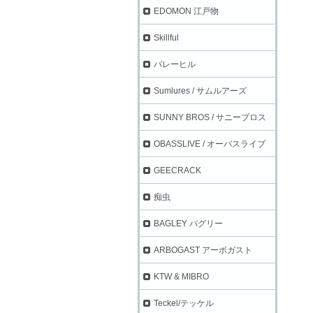
EDOMON 江戸物
Skillful
バレーヒル
Sumlures / サムルアーズ
SUNNY BROS / サニーブロス
OBASSLIVE / オーバスライブ
GEECRACK
痴虫
BAGLEY バグリー
ARBOGAST アーボガスト
KTW & MIBRO
Teckel/テッケル