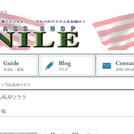
ナイル
> TULALA/ツララ
LALA/ツララ
一覧