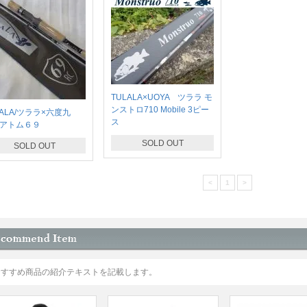
TULALA×UOYA ツララ モ
ンストロ710 Mobile 3ピー
LALA/ツララ×六度九
ス
アトム６９
SOLD OUT
SOLD OUT
<
1
>
おすすめ商品の紹介テキストを記載します。