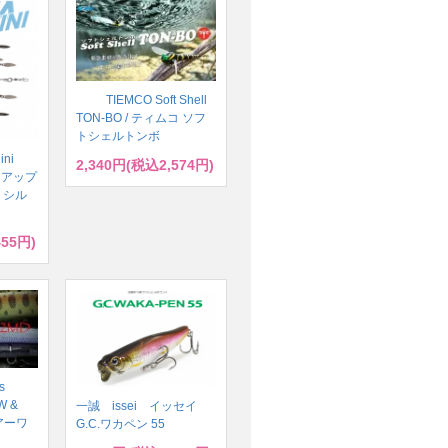
TIEMCO Soft Shell
TON-BO / ティムコ ソフ
トシェルトンボ
ini
2,340円(税込2,574円)
ハイドアップ
 シル
455円)
s
W &
一誠 issei イッセイ
ルアーワ
G.C.ワカペン 55