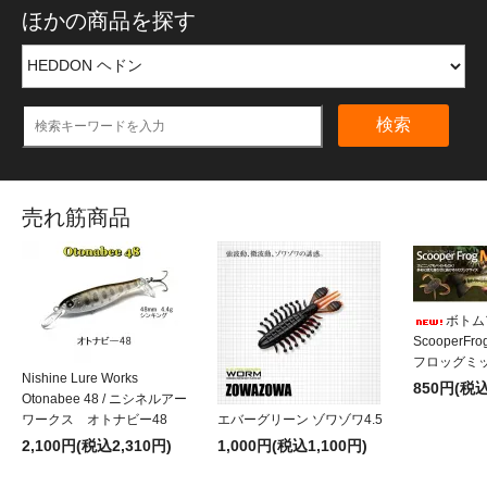
ほかの商品を探す
検索
売れ筋商品
ボトム
ScooperF
フロッグミッ
Nishine Lure Works
850円(税込
Otonabee 48 / ニシネルアー
ワークス オトナビー48
エバーグリーン ゾワゾワ4.5
2,100円(税込2,310円)
1,000円(税込1,100円)