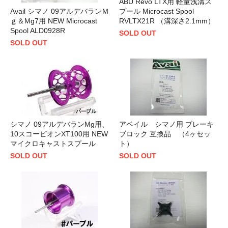
ABU Revo LTX用 軽量浅溝ス
Avail シマノ 09アルデバランＭ
プール Microcast Spool
ｇ＆Mg7用 NEW Microcast
RVLTX21R （溝深さ2.1mm）
Spool ALD0928R
SOLD OUT
SOLD OUT
シマノ 09アルデバランMg用、
アベイル シマノ用 ブレーキ
10スコーピオンXT100用 NEW
ブロック 互換品 （4ヶセッ
マイクロキャストスプール
ト）
SOLD OUT
SOLD OUT